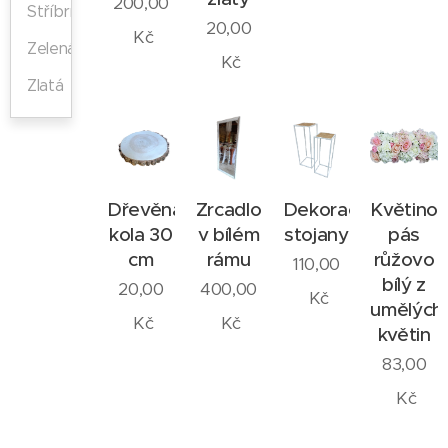
200,00
Stříbrná
20,00
Kč
Zelená
Kč
Zlatá
Dřevěná
Zrcadlo
Dekorační
Květino
kola 30
v bílém
stojany
pás
cm
rámu
růžovo
110,00
bílý z
20,00
400,00
Kč
umělých
Kč
Kč
květin
83,00
Kč