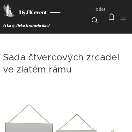
Hledat
I &J K event
Ivka & Jirka Kratochvílovi
Sada čtvercových zrcadel
ve zlatém rámu