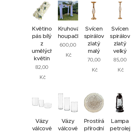
Květinový
Kruhová
Svícen
Svícen
pás bílý
houpačka
spirálový
spirálov
z
zlatý
zlatý
600,00
umělých
malý
velký
Kč
květin
70,00
85,00
82,00
Kč
Kč
Kč
Vázy
Vázy
Prostírání
Lampa
válcové
válcové
přírodní
petrolej