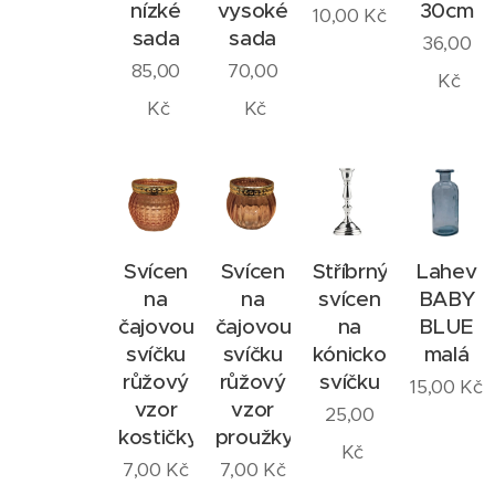
nízké
vysoké
30cm
10,00
Kč
sada
sada
36,00
85,00
70,00
Kč
Kč
Kč
Svícen
Svícen
Stříbrný
Lahev
na
na
svícen
BABY
čajovou
čajovou
na
BLUE
svíčku
svíčku
kónickou
malá
růžový
růžový
svíčku
15,00
Kč
vzor
vzor
25,00
kostičky
proužky
Kč
7,00
Kč
7,00
Kč