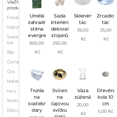
Všechny
produkty
Umělá
Sada
Skleněný
Zrcadlov
Fotokoutek
zahradní
interiérových
tác
tác
Nábytek
stěna
dekoračních
35,00
35,00
evergreen
stojanů
Sweet
Kč
Kč
bar
800,00
250,00
Kč
Kč
Bílá
Černá
Čirá
Hnědá
Truhla
Svícen
Váza
Dřevěná
Ivory
na
na
zúžená
kola 10
Modrá
svatební
čajovou
cm
20,00
dary
svíčku
Růžová
5,00
Kč
Kč
zlatý