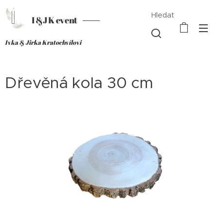
Hledat
I &J K event
Ivka & Jirka Kratochvílovi
Dřevěná kola 30 cm