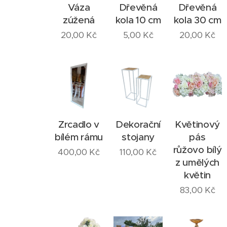
Váza
Dřevěná
Dřevěná
zúžená
kola 10 cm
kola 30 cm
20,00
Kč
5,00
Kč
20,00
Kč
Zrcadlo v
Dekorační
Květinový
bílém rámu
stojany
pás
růžovo bílý
400,00
Kč
110,00
Kč
z umělých
květin
83,00
Kč