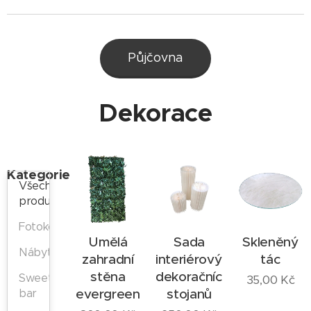
Půjčovna
Dekorace
Kategorie
Všechny
produkty
Fotokoutek
Umělá
Sada
Skleněný
Nábytek
zahradní
interiérových
tác
stěna
dekoračních
Sweet
35,00
Kč
evergreen
stojanů
bar