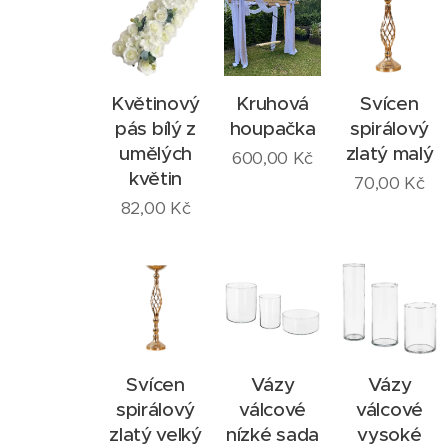
Květinový
Kruhová
Svícen
pás bílý z
houpačka
spirálový
umělých
zlatý malý
600,00
Kč
květin
70,00
Kč
82,00
Kč
Svícen
Vázy
Vázy
spirálový
válcové
válcové
zlatý velký
nízké sada
vysoké