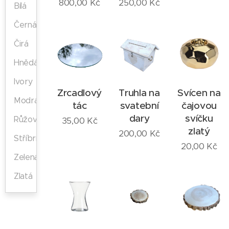
800,00
Kč
250,00
Kč
Bílá
Černá
Čirá
Hnědá
Ivory
Zrcadlový
Truhla na
Svícen na
Modrá
tác
svatební
čajovou
dary
svíčku
Růžová
35,00
Kč
zlatý
200,00
Kč
Stříbrná
20,00
Kč
Zelená
Zlatá