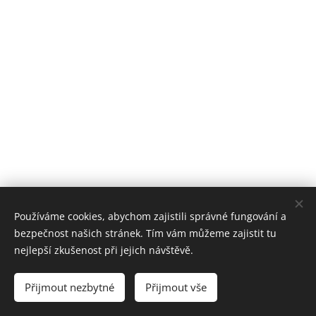
Používáme cookies, abychom zajistili správné fungování a
bezpečnost našich stránek. Tím vám můžeme zajistit tu
Cookies
nejlepší zkušenost při jejich návštěvě.
Jazyky
Přijmout nezbytné
Přijmout vše
Čeština
Українська