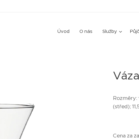
Úvod
O nás
Služby
Půj
Váza
Rozměry: 
(střed); 11
Cena za za