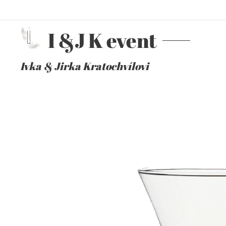
I &J K event
Ivka & Jirka Kratochvílovi