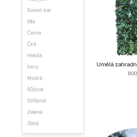
Sweet bar
Bílá
Černá
Čirá
Hnědá
Umělá zahradn
Ivory
800
Modrá
Růžová
Stříbrná
Zelená
Zlatá