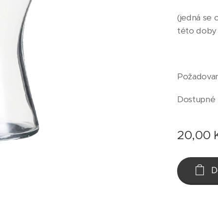
(jedná se 
této doby
Požadovan
Dostupné 
20,00
D