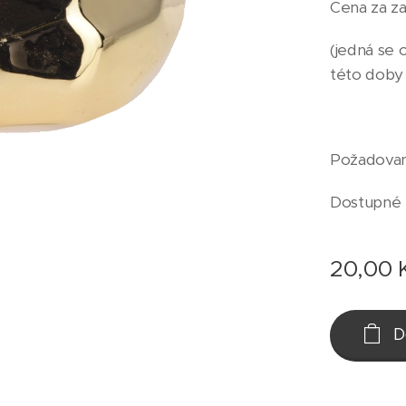
Cena za za
(jedná se 
této doby
Požadovan
Dostupné
20,00
D