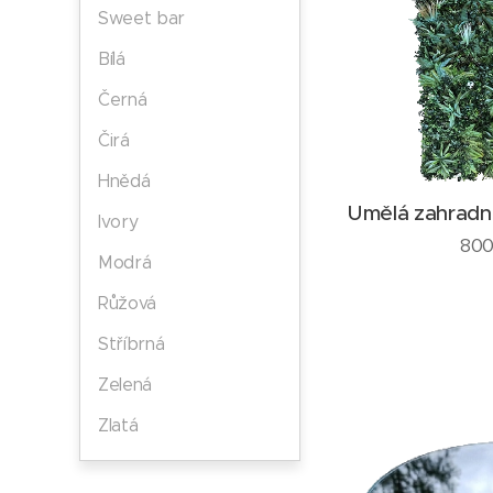
Sweet bar
Bílá
Černá
Čirá
Hnědá
Umělá zahradn
Ivory
800
Modrá
Růžová
Stříbrná
Zelená
Zlatá