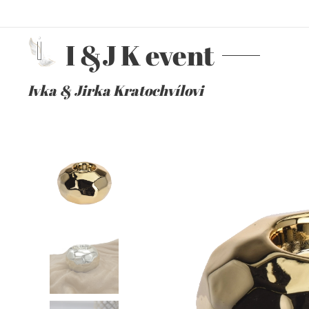
I &J K event
Ivka & Jirka Kratochvílovi