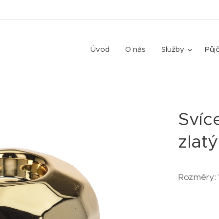
Úvod
O nás
Služby
Půj
Svíc
zlatý
Rozměry: 