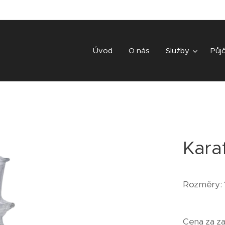
Úvod
O nás
Služby
Půj
Kara
Rozměry: 
Cena za za