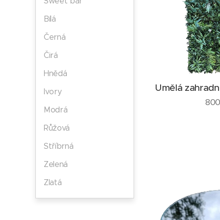
Sweet bar
Bílá
Černá
Čirá
Hnědá
Umělá zahradn
Ivory
800
Modrá
Růžová
Stříbrná
Zelená
Zlatá