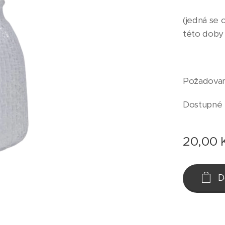
(jedná se 
této doby
Požadovan
Dostupné 
20,00
D