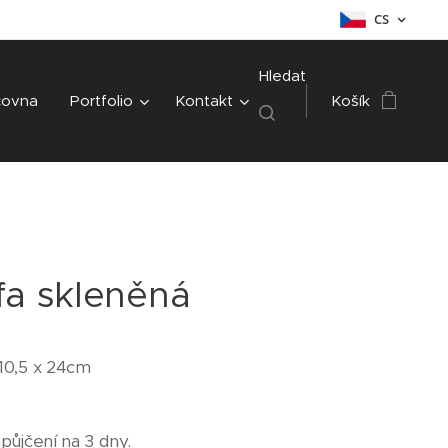
CS
Hledat
čovna
Portfolio
Kontakt
Košík
fa skleněná
10,5 x 24cm
půjčení na 3 dny.