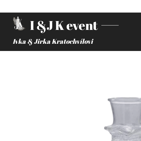
I &J K event
Ivka & Jirka Kratochvílovi