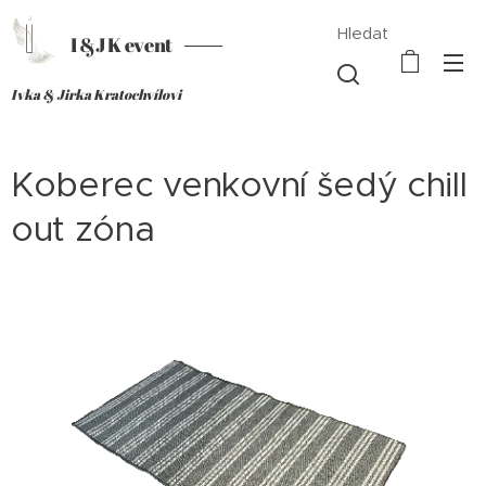
Hledat
I &J K event
Ivka & Jirka Kratochvílovi
Koberec venkovní šedý chill
out zóna