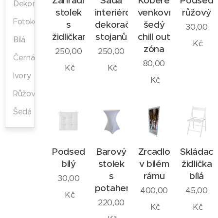
Zahradní
Sada
Koberec
Podsedá
Dekorace
stolek
interiérových
venkovní
růžový
Fotokoutek
s
dekoračních
šedý
30,00
židličkami
stojanů
chill out
Bílá
Kč
zóna
250,00
250,00
Černá
80,00
Kč
Kč
Ivory
Kč
Růžová
Šedá
Podsedák
Barový
Zrcadlo
Skládací
bílý
stolek
v bílém
židlička
s
rámu
bílá
30,00
potahem
400,00
45,00
Kč
220,00
Kč
Kč