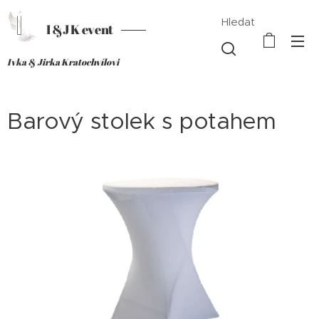
Hledat
I &J K event
Ivka & Jirka Kratochvílovi
Barový stolek s potahem