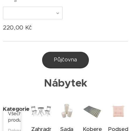
a
220,00
Kč
Půjčovna
Nábytek
Kategorie
Všechny
produkty
Zahradní
Sada
Koberec
Podsedá
Dekorace