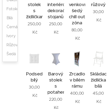
stolek
interiérových
venkovní
růžový
Fotokoutek
s
dekoračních
šedý
30,00
židličkami
stojanů
chill out
Bílá
Kč
zóna
250,00
250,00
Černá
80,00
Kč
Kč
Ivory
Kč
Růžová
Šedá
Podsedák
Barový
Zrcadlo
Skládací
bílý
stolek
v bílém
židlička
s
rámu
bílá
30,00
potahem
400,00
45,00
Kč
220,00
Kč
Kč
Kč