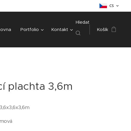
CS
Hledat
čovna
Portfolio
Kontakt
Košík
cí plachta 3,6m
3,6x3,6x3,6m
émová