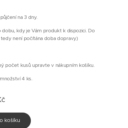
půjčení na 3 dny.
o dobu, kdy je Vám produkt k dispozici. Do
 tedy není počítána doba dopravy)
ý počet kusů upravte v nákupním košíku.
 množství 4 ks.
č
o košíku