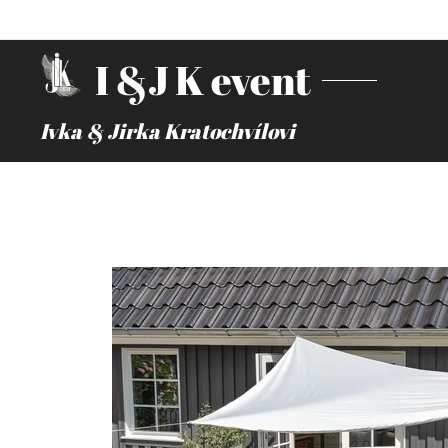
I &J K event
Ivka & Jirka Kratochvílovi