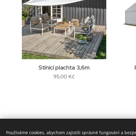
Stínicí plachta 3,6m
95,00
Kč
Používáme cookies, abychom zajistili správné fungování a bezp