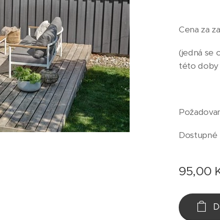
Cena za za
(jedná se 
této doby
Požadovan
Dostupné
95,00
K
D