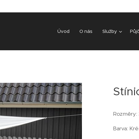
Úvod
O nás
Služby
Půj
Stíni
Rozměry: 
Barva: Kr