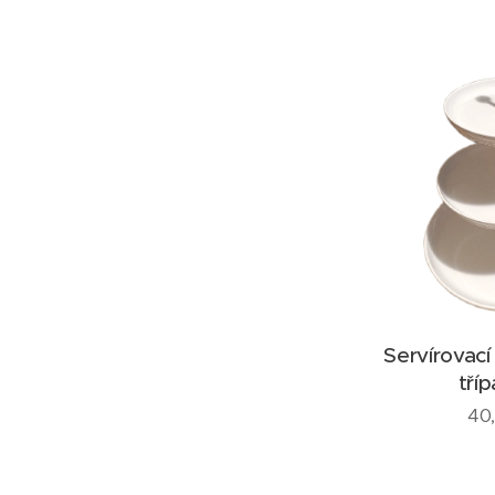
Servírovací
tří
40