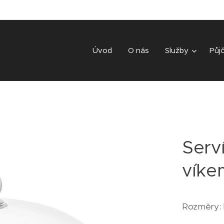
Úvod
O nás
Služby
Půj
Serví
víke
Rozměry: 