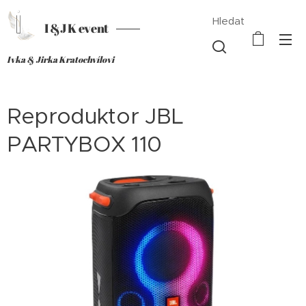
Hledat
I &J K event
Ivka & Jirka Kratochvílovi
Reproduktor JBL
PARTYBOX 110