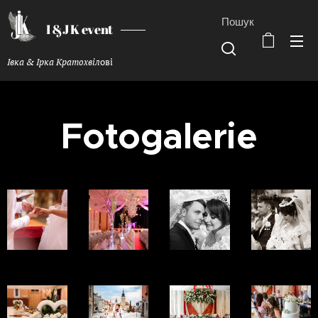
Пошук
I &J K event
Івка & Ірка Кратохвіл
ові
Fotogalerie