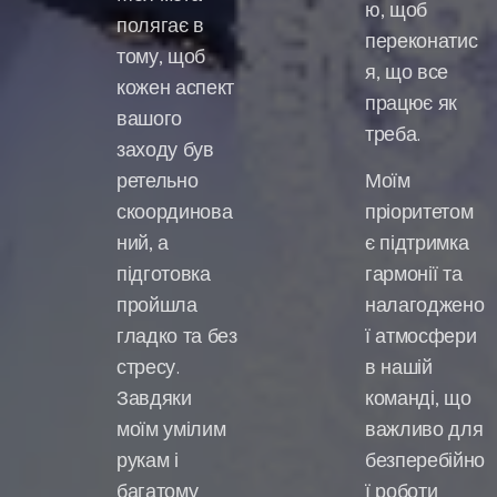
ю, щоб
полягає в
переконатис
тому, щоб
я, що все
кожен аспект
працює як
вашого
треба.
заходу був
ретельно
Моїм
скоординова
пріоритетом
ний, а
є підтримка
підготовка
гармонії та
пройшла
налагоджено
гладко та без
ї атмосфери
стресу.
в нашій
Завдяки
команді, що
моїм умілим
важливо для
рукам і
безперебійно
багатому
ї роботи