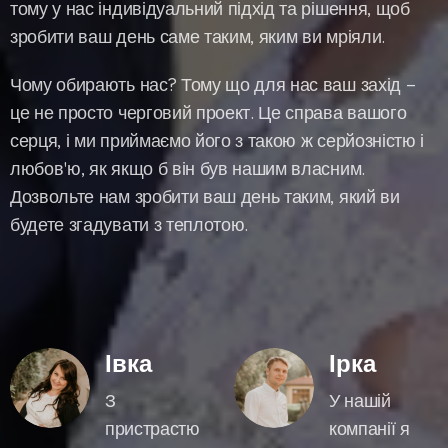
тому у нас індивідуальний підхід та рішення, щоб
зробити ваш день саме таким, яким ви мріяли.
Чому обирають нас? Тому що для нас ваш захід –
це не просто черговий проект. Це справа вашого
серця, і ми приймаємо його з такою ж серйозністю і
любов'ю, як якщо б він був нашим власним.
Дозвольте нам зробити ваш день таким, який ви
будете згадувати з теплотою.
Івка
Ірка
З
У нашій
пристрастю
компанії я