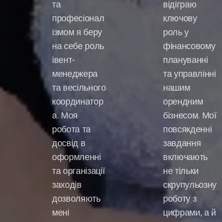
та
відіграю
професіонал
ключову
ізмом я беру
роль у
на себе роль
фінансовому
івент-
плануванні
менеджера
та управлінні
та весільного
нашим
координатор
орендним
а. Моя
бізнесом. Мої
робота та
повсякденні
досвід в
завдання
оформленні
включають
та організації
не тільки
заходів
скрупульозну
дозволяють
роботу з
мені
цифрами, а й