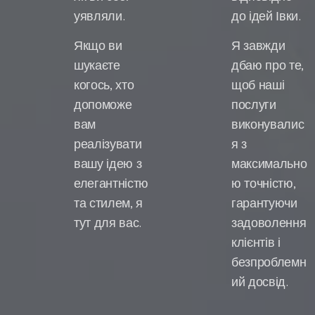
уявляли.
до ідей Івки.
Якщо ви
Я завжди
шукаєте
дбаю про те,
когось, хто
щоб наші
допоможе
послуги
вам
виконувалис
реалізувати
я з
вашу ідею з
максимально
елегантністю
ю точністю,
та стилем, я
гарантуючи
тут для вас.
задоволення
клієнтів і
безпроблемн
ий досвід.