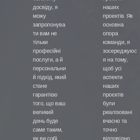
досвіду, я
наших
можу
проектів. Як
запропонува
основна
ти вам не
опора
тільки
команди, я
професійні
зосереджуюс
послуги, а й
я на тому,
персональни
щоб усі
й підхід, який
аспекти
стане
наших
гарантією
проєктів
того, що ваш
були
великий
реалізовані
день буде
вчасно та
саме таким,
точно
як ви собі
відповідно