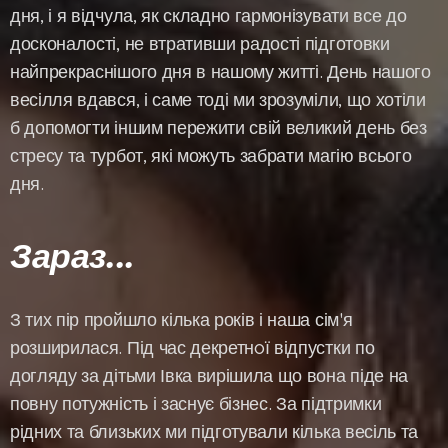
дня, і я відчула, як складно гармонізувати все до
досконалості, не втративши радості підготовки
найпрекраснішого дня в нашому житті. День нашого
весілля вдався, і саме тоді ми зрозуміли, що хотіли
б допомогти іншим пережити свій великий день без
стресу та турбот, які можуть забрати магію всього
дня.
Зараз...
З тих пір пройшло кілька років і наша сім'я
розширилася. Під час декретнoї відпустки по
догляду за дітьми Івка вирішила що вона піде на
повну потужність і заснує бізнес. За підтримки
рідних та близьких ми підготували кілька весіль та