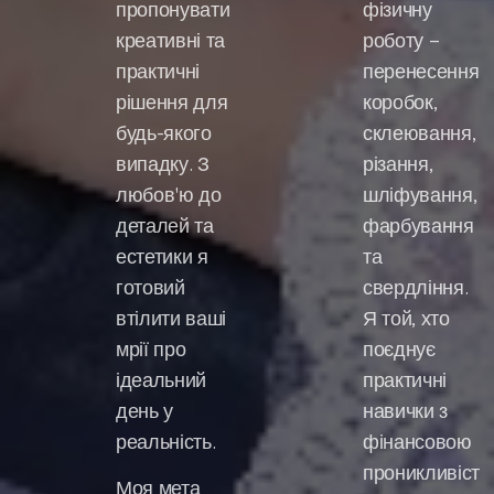
пропонувати
фізичну
креативні та
роботу –
практичні
перенесення
рішення для
коробок,
будь-якого
склеювання,
випадку. З
різання,
любов'ю до
шліфування,
деталей та
фарбування
естетики я
та
готовий
свердління.
втілити ваші
Я той, хто
мрії про
поєднує
ідеальний
практичні
день у
навички з
реальність.
фінансовою
проникливіст
Моя мета