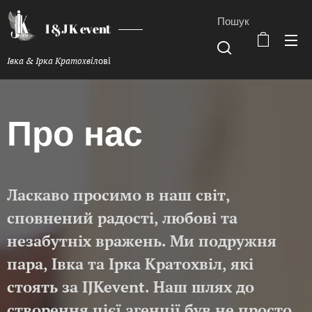
Пошук
I &J K event
Івка & Ірка Кратохвіл
ові
Про нас
Ласкаво просимо в наш світ,
сповнений радості, любові та
незабутніх вражень. Ми подружня
пара, Івка та Ірка Кратохвіл, які
стоять за IJKevent. Наш шлях до
створення цієї агенції був не просто