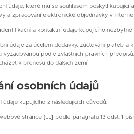
í údaje, které mu se souhlasem poskytl kupující a
uvy a zpracování elektronické objednávky v inte
entifikační a kontaktní údaje kupujícího nezbytné
ní údaje za účelem dodávky, zúčtování plateb a 
u vyžadovanou podle zvláštních právních předpis
házet k přenosu do dalších zemí.
ání osobních údajů
údaje kupujícího z následujících důvodů:
[….]
 webové stránce
podle paragrafu 13 odst. 1 pís