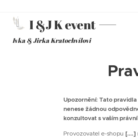
I &J K event
Ivka & Jirka Kratochvílovi
Pra
Upozornění: Tato pravidl
nenese žádnou odpovědnos
konzultovat s vaším právn
[….]
Provozovatel e-shopu