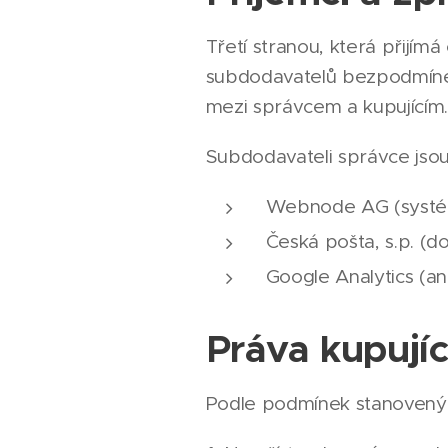
Třetí stranou, která přijím
subdodavatelů bezpodmíneč
mezi správcem a kupujícím
Subdodavateli správce jsou
Webnode AG (systé
Česká pošta, s.p. (do
Google Analytics (a
Práva kupují
Podle podmínek stanovenýc