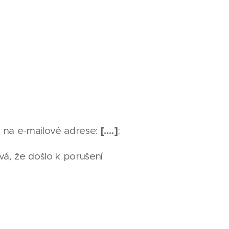
[….]
 na e-mailové adrese:
;
á, že došlo k porušení