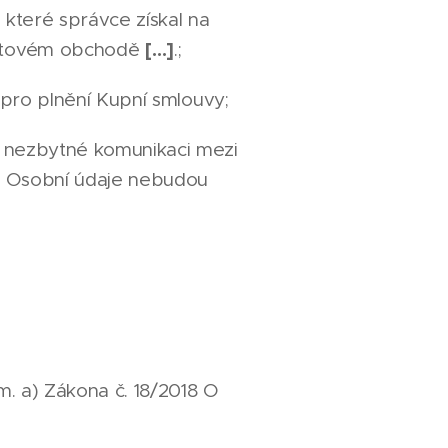
 které správce získal na
[…]
rnetovém obchodě
.;
 pro plnění Kupní smlouvy;
k nezbytné komunikaci mezi
ů. Osobní údaje nebudou
m. a) Zákona č. 18/2018 O