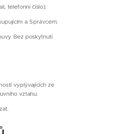
 telefonní číslo);
 kupujícím a Správcem;
uvy. Bez poskytnutí
stí vyplývajících ze
uvního vztahu;
zat.
ů