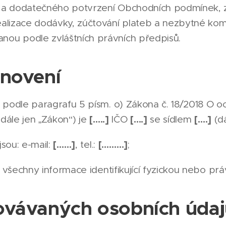
í a dodatečného potvrzení Obchodních podmínek, 
ealizace dodávky, zúčtování plateb a nezbytné kom
nou podle zvláštních právních předpisů.
anovení
podle paragrafu 5 písm. o) Zákona č. 18/2018 O o
[…..]
[….]
[….]
dále jen „Zákon“) je
IČO
se sídlem
(dá
[……]
[………]
sou: e-mail:
, tel.:
;
 všechny informace identifikující fyzickou nebo pr
ovávaných osobních úda