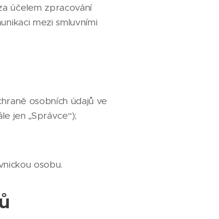
za účelem zpracování
unikaci mezi smluvními
chraně osobních údajů ve
le jen „Správce“);
ávnickou osobu.
jů