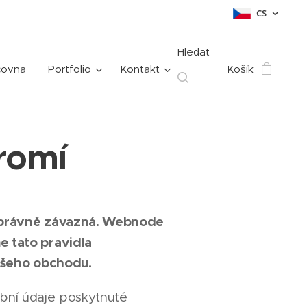
CS
Hledat
čovna
Portfolio
Kontakt
Košík
romí
u právně závazná. Webnode
 tato pravidla
vašeho obchodu.
ní údaje poskytnuté