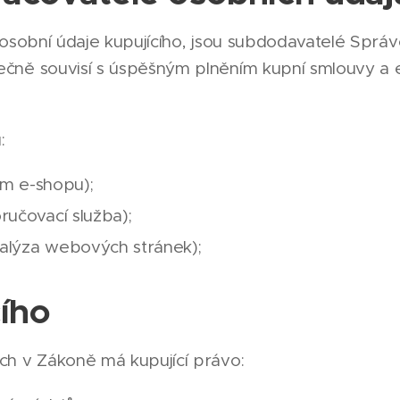
á osobní údaje kupujícího, jsou subdodavatelé Správ
ně souvisí s úspěšným plněním kupní smlouvy a 
.
:
m e-shopu);
ručovací služba);
nalýza webových stránek);
cího
h v Zákoně má kupující právo: