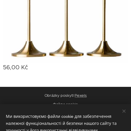
56,00
Kč
Obrázky poskytl
Pexels
Файли cookie
Мови
Ми використовуємо файли cookie для забезпечення
Čeština
Українська
належної функціональності й безпеки нашого сайту та
зручності у його використанні відвідувачами.