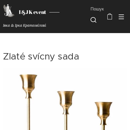
Пошук
I &J K event
Івка & Ірка Кратохвіл
ові
Zlaté svícny sada