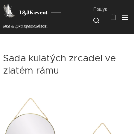
Пошук
I &J K event
Івка & Ірка Кратохвіл
ові
Sada kulatých zrcadel ve
zlatém rámu