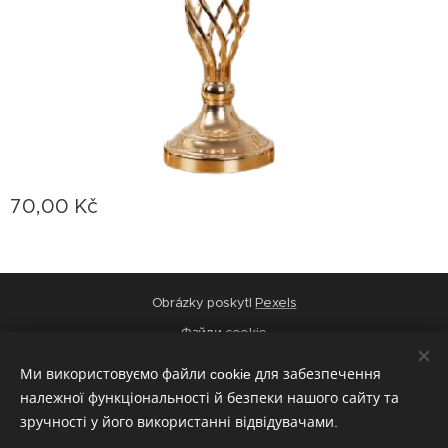
70,00
Kč
Obrázky poskytl
Pexels
Файли cookie
Мови
Ми використовуємо файли cookie для забезпечення
Čeština
Українська
належної функціональності й безпеки нашого сайту та
зручності у його використанні відвідувачами.