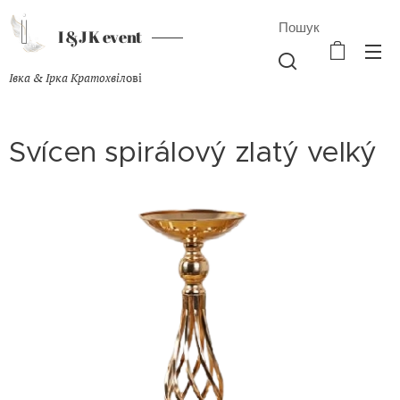
Пошук
I &J K event
Івка & Ірка Кратохвіл
ові
Svícen spirálový zlatý velký