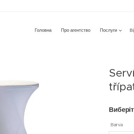
Головна
Про агентство
Послуги
Bі
Serví
třípa
Виберіт
Barva