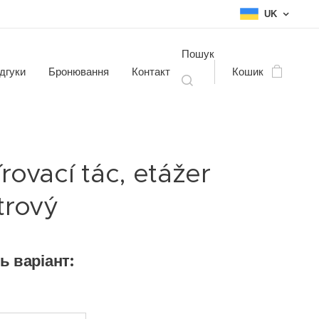
UK
Пошук
дгуки
Бронювання
Контакт
Кошик
rovací tác, etážer
trový
ь варіант: