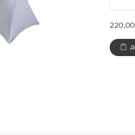
220,00
Д