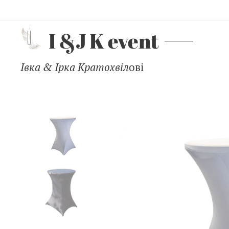
I &J K event
Івка & Ірка Кратохвіл
ові