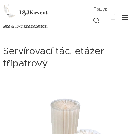
Пошук
I &J K event
Івка & Ірка Кратохвіл
ові
Servírovací tác, etážer
třípatrový