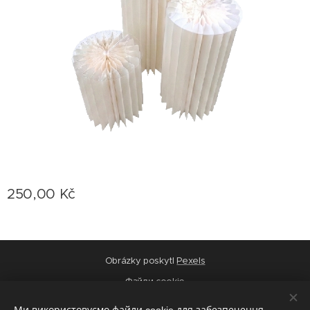
250,00
Kč
Obrázky poskytl
Pexels
Файли cookie
Мови